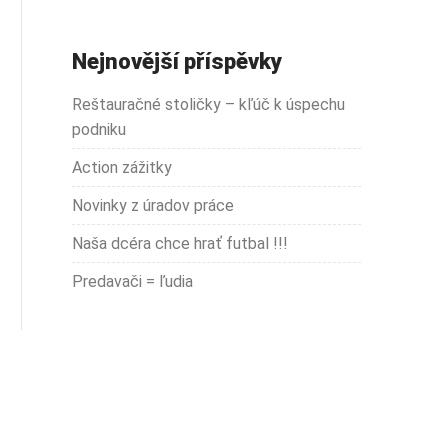
Nejnovější příspěvky
Reštauračné stoličky – kľúč k úspechu
podniku
Action zážitky
Novinky z úradov práce
Naša dcéra chce hrať futbal !!!
Predavači = ľudia