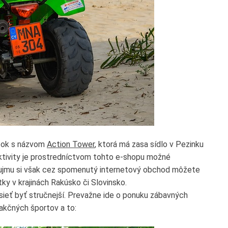
itok s názvom
Action Tower
, ktorá má zasa sídlo v Pezinku
é aktivity je prostredníctvom tohto e-shopu možné
 záujmu si však cez spomenutý internetový obchod môžete
tky v krajinách Rakúsko či Slovinsko.
sieť byť stručnejší. Prevažne ide o ponuku zábavných
 akčných športov a to: