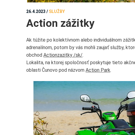
26.4.2023
/
SLUŽBY
Action zážitky
Ak túžite po kolektívnom alebo individuálnom záž
adrenalínom, potom by vás mohli zaujať služby, kt
obchod
Actionzazitky /sk/
.
Lokalita, na ktorej spoločnosť poskytuje tieto akčné 
oblasti Čunovo pod názvom
Action Park
.