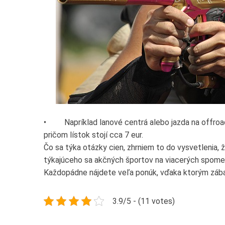
• Napríklad lanové centrá alebo jazda na offroad 
pričom lístok stojí cca 7 eur.
Čo sa týka otázky cien, zhrniem to do vysvetlenia,
týkajúceho sa akčných športov na viacerých spomen
Každopádne nájdete veľa ponúk, vďaka ktorým zábav
3.9/5 - (11 votes)