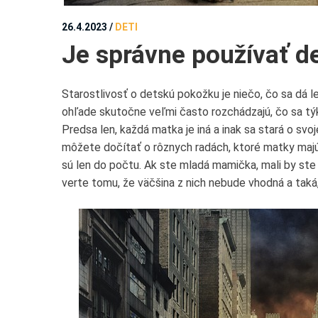
26.4.2023
/
DETI
Je správne používať d
Starostlivosť o detskú pokožku je niečo, čo sa dá 
ohľade skutočne veľmi často rozchádzajú, čo sa týk
Predsa len, každá matka je iná a inak sa stará o sv
môžete dočítať o rôznych radách, ktoré matky majú.
sú len do počtu. Ak ste mladá mamička, mali by ste
verte tomu, že väčšina z nich nebude vhodná a taká, a