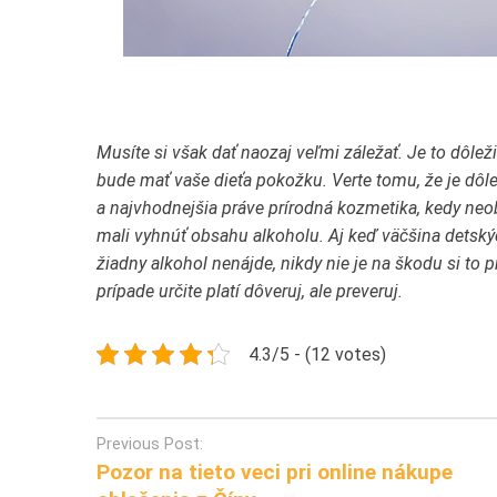
Musíte si však dať naozaj veľmi záležať. Je to dôleži
bude mať vaše dieťa pokožku. Verte tomu, že je dôle
a najvhodnejšia práve prírodná kozmetika, kedy neo
mali vyhnúť obsahu alkoholu. Aj keď väčšina detský
žiadny alkohol nenájde, nikdy nie je na škodu si to p
prípade určite platí dôveruj, ale preveruj.
4.3/5 - (12 votes)
Post
Previous Post:
Pozor na tieto veci pri online nákupe
navigation