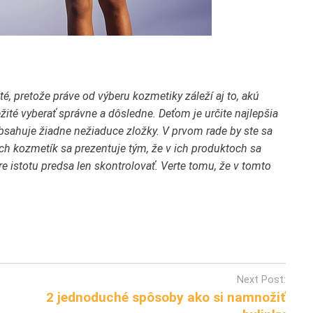
té, pretože práve od výberu kozmetiky záleží aj to, akú
žité vyberať správne a dôsledne. Deťom je určite najlepšia
bsahuje žiadne nežiaduce zložky. V prvom rade by ste sa
ch kozmetík sa prezentuje tým, že v ich produktoch sa
re istotu predsa len skontrolovať. Verte tomu, že v tomto
Next Post:
2 jednoduché spôsoby ako si namnožiť