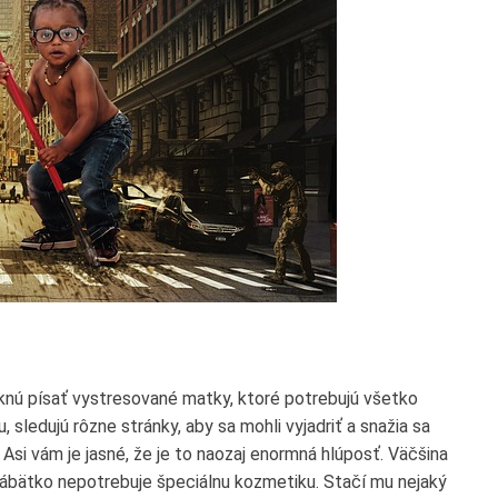
yknú písať vystresované matky, ktoré potrebujú všetko
sledujú rôzne stránky, aby sa mohli vyjadriť a snažia sa
. Asi vám je jasné, že je to naozaj enormná hlúposť. Väčšina
bábätko nepotrebuje špeciálnu kozmetiku. Stačí mu nejaký