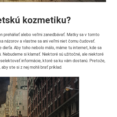
etskú kozmetiku?
len preháňať alebo veľmi zanedbávať. Matky sa v tomto
a názorov a vlastne sa ani veľmi niet čomu čudovať.
oje dieťa. Aby toho nebolo málo, máme tu internet, kde sa
 Nebudeme si klamať. Niektoré sú užitočné, ale niektoré
 selektovať informácie, ktoré sa ku vám dostanú. Pretože,
by ste si z nej mohli brať príklad.