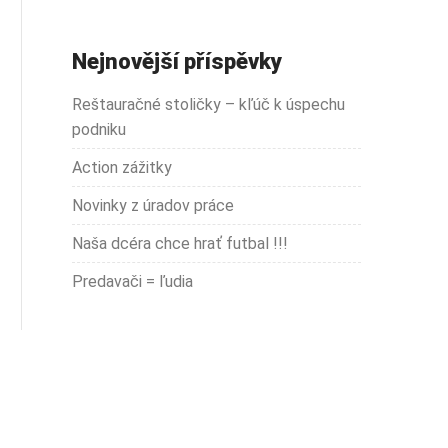
Nejnovější příspěvky
Reštauračné stoličky – kľúč k úspechu
podniku
Action zážitky
Novinky z úradov práce
Naša dcéra chce hrať futbal !!!
Predavači = ľudia